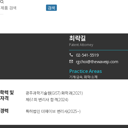
검색
최락길
Patent Attorney
02-541-5519
rgchoi@thewaveip.com
Practice Areas
기계/금속, 화학/소재
학력 및
광주과학기술원(GIST) 화학과(2021)
자격
제61회 변리사 합격(2024)
경력
특허법인 더웨이브 변리사(2025~)