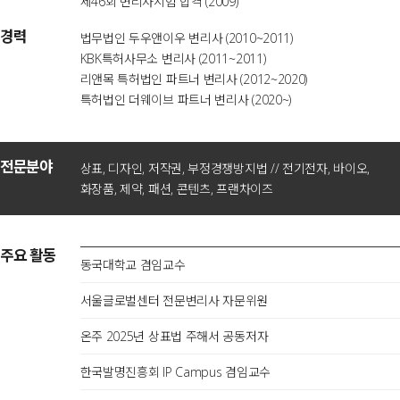
제46회 변리사시험 합격 (2009)
경력
법무법인 두우앤이우 변리사 (2010~2011)
KBK특허사무소 변리사 (2011~2011)
리앤목 특허법인 파트너 변리사 (2012~2020)
특허법인 더웨이브 파트너 변리사 (2020~)
전문분야
상표, 디자인, 저작권, 부정경쟁방지법 // 전기전자, 바이오,
화장품, 제약, 패션, 콘텐츠, 프랜차이즈
주요 활동
동국대학교 겸임교수
서울글로벌센터 전문변리사 자문위원
온주 2025년 상표법 주해서 공동저자
한국발명진흥회 IP Campus 겸임교수