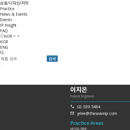
상표/디자인/저작
Practice
News & Events
Events
IP Insight
FAQ
KOR
KOR
ENG
검색
이지은
Patent Engineer
02-539-5484
jelee@thewaveip.com
Practice Areas
바이오/제약