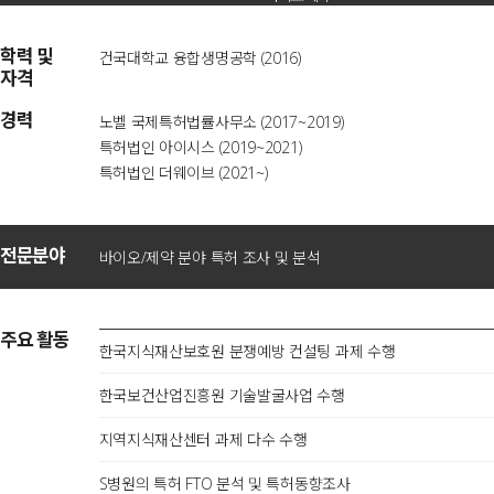
학력 및
건국대학교 융합생명공학 (2016)
자격
경력
노벨 국제특허법률사무소 (2017~2019)
특허법인 아이시스 (2019~2021)
특허법인 더웨이브 (2021~)
전문분야
바이오/제약 분야 특허 조사 및 분석
주요 활동
한국지식재산보호원 분쟁예방 컨설팅 과제 수행
한국보건산업진흥원 기술발굴사업 수행
지역지식재산센터 과제 다수 수행
S병원의 특허 FTO 분석 및 특허동향조사